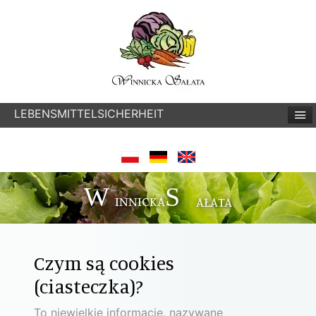
LEBENSMITTELSICHERHEIT
W
S
INNICKA
AŁATA
Czym są cookies
(ciasteczka)?
To niewielkie informacje, nazywane