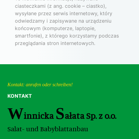
ciasteczkami (z ang. cookie – ciastko),
wysyłane przez serwis internetowy, który
odwiedzamy i zapisywane na urządzeniu
końcowym (komputerze, laptopie,
smartfonie), z którego korzystamy podczas
przeglądania stron internetowych.
Kontakt: anrufen oder schreiben!
KONTAKT
W
S
innicka
ałata Sp. z o.o.
Salat- und Babyblattanbau